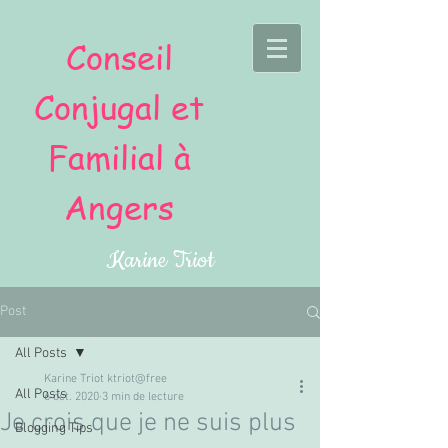
Conseil
Conjugal et
Familial à
Angers
Karine Triot
Post
All Posts
Karine Triot ktriot@free
All Posts
6 oct. 2020
3 min de lecture
Je crois que je ne suis plus
Blogging Tips