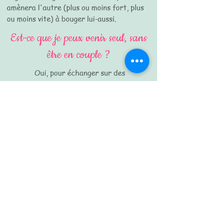
amènera l'autre (plus ou moins fort, plus
ou moins vite) à bouger lui-aussi.
Est-ce que je peux venir seul, sans
être en couple ?
Oui, pour échanger sur des
questionnements personnels sur votre vie
affective ou relationnelle, votre famille
d'origine, vos amis ou vos relations de
travail ; pour travailler votre confiance en
vous ; une décision à prendre, un deuil, une
séparation...
Combien de séances faut-il prévoir ?
Parfois 2 ou 3 séances suffisent à
renouer le dialogue ; parfois,
l’accompagnement dure plus longtemps.