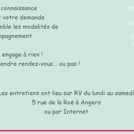
 connaissance
En
er votre demande
En
mble les modalités de
ompagnement
E
 engage à rien !
ndre rendez-vous... ou pas !
Les entretiens ont lieu sur RV du lundi au samed
5 rue de la Roë à Angers
ou par Internet