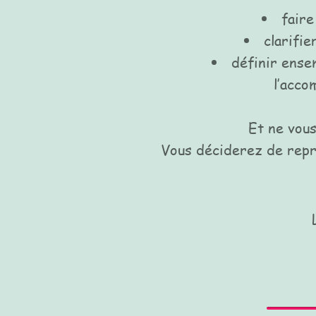
faire
clarifi
définir ense
l’acc
Et ne vous
Vous déciderez de repre