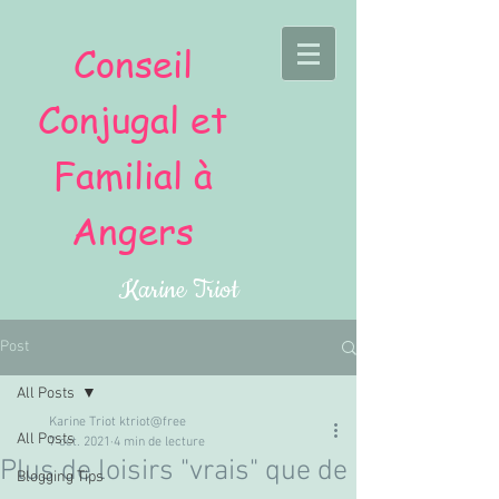
Conseil
Conjugal et
Familial à
Angers
Karine Triot
Post
All Posts
Karine Triot ktriot@free
All Posts
7 oct. 2021
4 min de lecture
Plus de loisirs "vrais" que de
Blogging Tips