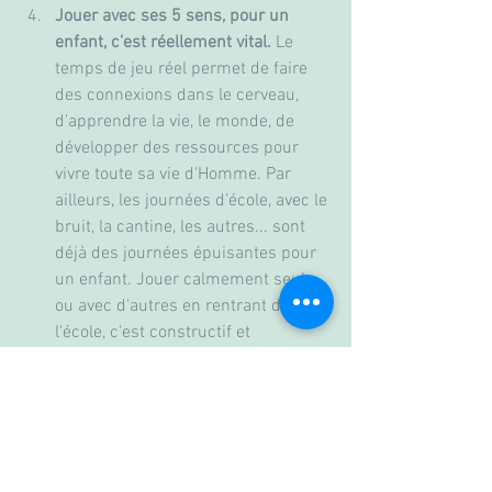
Jouer avec ses 5 sens, pour un 
enfant, c’est réellement vital.
 Le 
temps de jeu réel permet de faire 
des connexions dans le cerveau, 
d'apprendre la vie, le monde, de 
développer des ressources pour 
vivre toute sa vie d'Homme. Par 
ailleurs, les journées d'école, avec le 
bruit, la cantine, les autres... sont 
déjà des journées épuisantes pour 
un enfant. Jouer calmement seul 
ou avec d'autres en rentrant de 
l'école, c'est constructif et 
réparateur. (Alors que le temps 
d'écran va à nouveau mettre le 
cerveau en ébullition). 1H par jour la 
semaine pour un enfant de moins 
de 12 ans, c'est un bon minimum !
Plus de loisirs "vrais" que de loisirs 