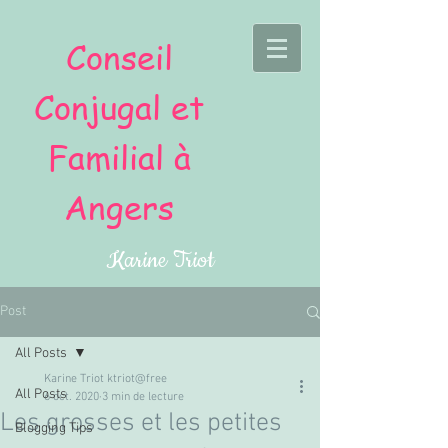
Conseil
Conjugal et
Familial à
Angers
Karine Triot
Post
All Posts
Karine Triot ktriot@free
All Posts
6 oct. 2020
3 min de lecture
Les grosses et les petites
Blogging Tips