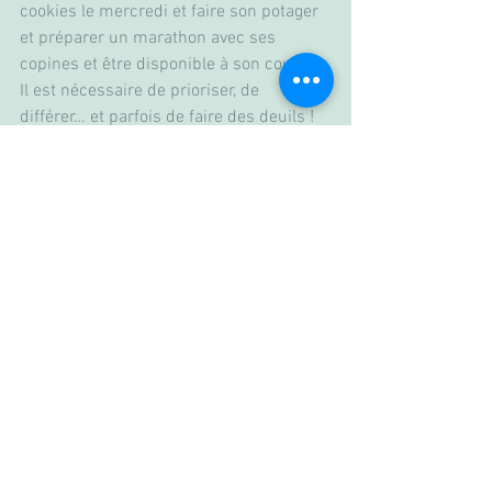
cookies le mercredi et faire son potager 
et préparer un marathon avec ses 
copines et être disponible à son couple. 
Il est nécessaire de prioriser, de 
différer… et parfois de faire des deuils ! 
 Alors : quelles sont vos grosses pierres 
? Vos graviers ? Votre sable ? Votre eau ?
Parlez-en en couple et choisissez 
ensemble de changer 2.3 choses dans 
votre manière de vivre.
Quand ça coince et qu’on a l’impression 
d’être la tête dans le guidon… en parler 
avec une personne neutre, ça aide à 
prendre du recul et à voir ce qui est 
essentiel… et ce qui l’est moins. Ou pas !
Prenons RV au cabinet 120 rue 